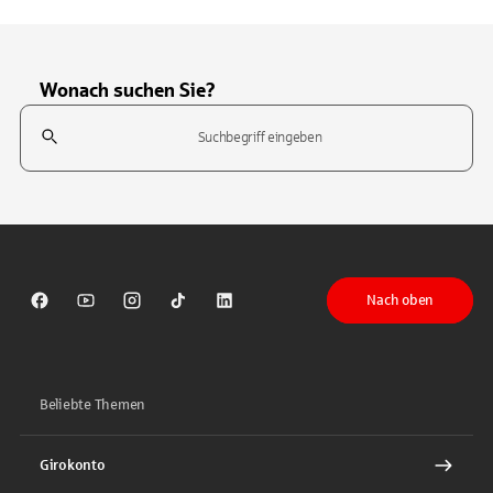
Wonach suchen Sie?
Suchfeld
Tippen Sie, um nach Themen zu suchen. Verwenden Sie die Pfeil-T
Nach oben
Sparkasse auf Facebook
Sparkasse auf Youtube
Sparkasse auf Instagram
Sparkasse auf TikTok
Sparkasse auf LinkedIn
Beliebte Themen
Girokonto