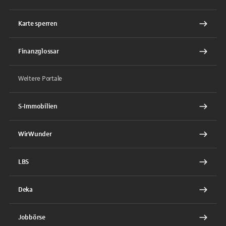
Karte sperren
Finanzglossar
Weitere Portale
S-Immobilien
WirWunder
LBS
Deka
Jobbörse