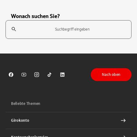
Wonach suchen Sie?
Suchfeld
Tippen Sie, um nach Themen zu suchen. Verwenden Sie die Pfeil-T
Nach oben
Sparkasse auf Facebook
Sparkasse auf Youtube
Sparkasse auf Instagram
Sparkasse auf TikTok
Sparkasse auf LinkedIn
Beliebte Themen
Girokonto