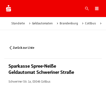
Suche
Navi
Standorte
Geldautomaten
Brandenburg
Cottbus
Sp
Zurück zur Liste
Sparkasse Spree-Neiße
Geldautomat Schweriner Straße
Schweriner Str. 1a, 03046 Cottbus