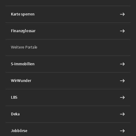
Karte sperren
Finanzglossar
Weitere Portale
S-Immobilien
WirWunder
LBS
Deka
Jobbörse