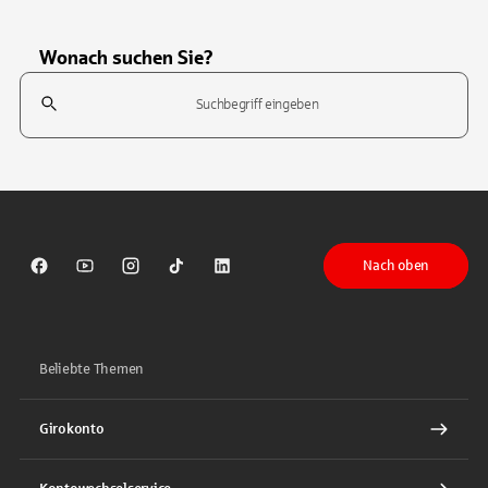
Wonach suchen Sie?
Suchfeld
Tippen Sie, um nach Themen zu suchen. Verwenden Sie die Pfeil-T
Nach oben
Sparkasse auf Facebook
Sparkasse auf Youtube
Sparkasse auf Instagram
Sparkasse auf TikTok
Sparkasse auf LinkedIn
Beliebte Themen
Girokonto