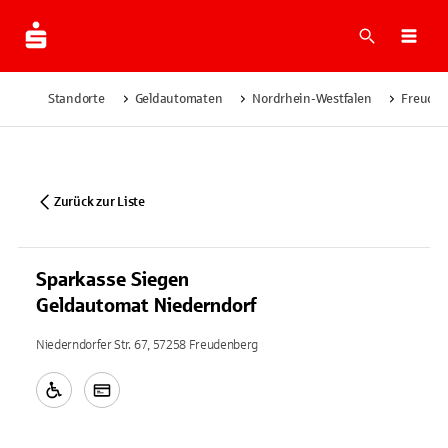
Suche
Navi
Standorte
Geldautomaten
Nordrhein-Westfalen
Freude
Zurück zur Liste
Sparkasse Siegen
Geldautomat Niederndorf
Niederndorfer Str. 67, 57258 Freudenberg