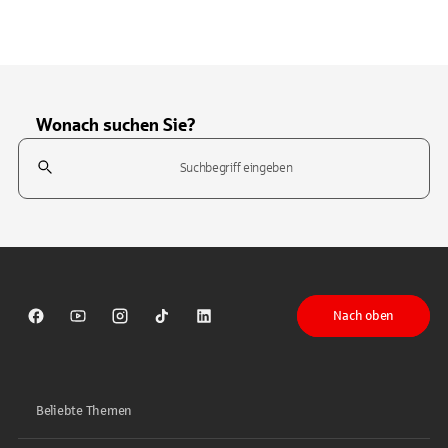
Wonach suchen Sie?
Suchfeld
Tippen Sie, um nach Themen zu suchen. Verwenden Sie die Pfeil-T
Nach oben
Sparkasse auf Facebook
Sparkasse auf Youtube
Sparkasse auf Instagram
Sparkasse auf TikTok
Sparkasse auf LinkedIn
Beliebte Themen