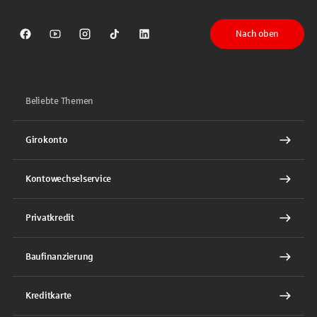
Nach oben
Sparkasse auf Facebook
Sparkasse auf Youtube
Sparkasse auf Instagram
Sparkasse auf TikTok
Sparkasse auf LinkedIn
Beliebte Themen
Girokonto
Kontowechselservice
Privatkredit
Baufinanzierung
Kreditkarte