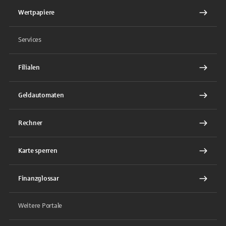
Wertpapiere
Services
Filialen
Geldautomaten
Rechner
Karte sperren
Finanzglossar
Weitere Portale