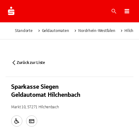
Suche
Navi
Standorte
Geldautomaten
Nordrhein-Westfalen
Hilchen
Zurück zur Liste
Sparkasse Siegen
Geldautomat Hilchenbach
Markt 10, 57271 Hilchenbach