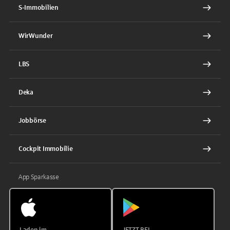
S-Immobilien
WirWunder
LBS
Deka
Jobbörse
Cockpit Immobilie
App Sparkasse
Laden im
JETZT BEI