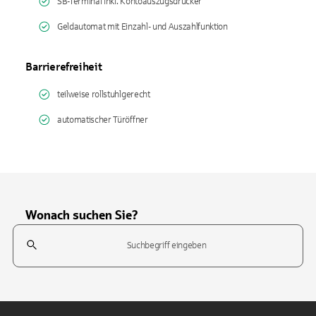
SB-Terminal inkl. Kontoauszugsdrucker
Geldautomat mit Einzahl- und Auszahlfunktion
Barrierefreiheit
teilweise rollstuhlgerecht
automatischer Türöffner
Wonach suchen Sie?
Suchfeld
Tippen Sie, um nach Themen zu suchen. Verwenden Sie die Pfeil-T