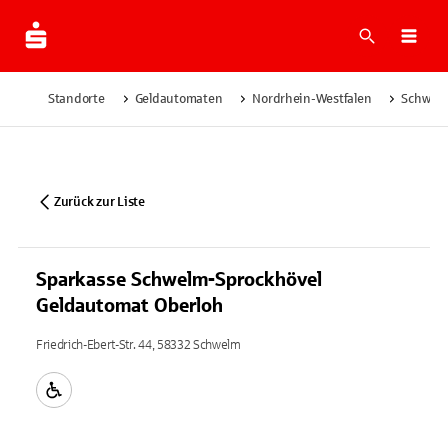
Suche
Navi
Standorte
Geldautomaten
Nordrhein-Westfalen
Schwel
Zurück zur Liste
Sparkasse Schwelm-Sprockhövel
Geldautomat Oberloh
Friedrich-Ebert-Str. 44, 58332 Schwelm