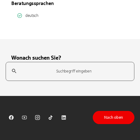
Beratungssprachen
deutsch
Wonach suchen Sie?
Suchfeld
Tippen Sie, um nach Themen zu suchen. Verwenden Sie die Pfeil-T
Nach oben
Sparkasse auf Facebook
Sparkasse auf Youtube
Sparkasse auf Instagram
Sparkasse auf TikTok
Sparkasse auf LinkedIn