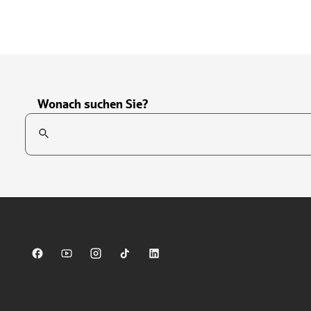
Wonach suchen Sie?
Suchfeld
Tippen Sie, um nach Themen zu suchen. Verwenden Sie die Pfei
Sparkasse auf Facebook
Sparkasse auf Youtube
Sparkasse auf Instagram
Sparkasse auf TikTok
Sparkasse auf LinkedIn