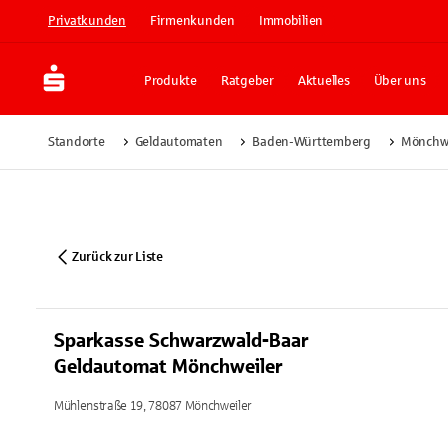
Privatkunden
Firmenkunden
Immobilien
Produkte
Ratgeber
Aktuelles
Über uns
Standorte
Geldautomaten
Baden-Württemberg
Mönchwe
Zurück zur Liste
Sparkasse Schwarzwald-Baar
Geldautomat Mönchweiler
Mühlenstraße 19, 78087 Mönchweiler