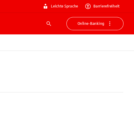
Leichte Sprache
Barrierefreiheit
Online-Banking
Suche