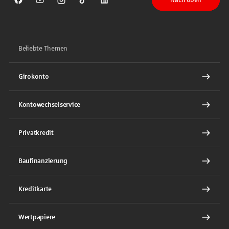
Sparkasse auf Facebook
Sparkasse auf Youtube
Sparkasse auf Instagram
Sparkasse auf TikTok
Sparkasse auf LinkedIn
Beliebte Themen
Girokonto
Kontowechselservice
Privatkredit
Baufinanzierung
Kreditkarte
Wertpapiere