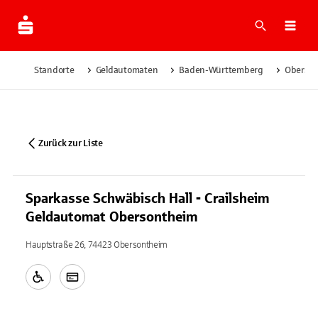
Suche
Navi
Standorte
Geldautomaten
Baden-Württemberg
Oberso
Zurück zur Liste
Sparkasse Schwäbisch Hall - Crailsheim
Geldautomat Obersontheim
Hauptstraße 26, 74423 Obersontheim