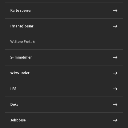
Karte sperren
Finanzglossar
Weitere Portale
S-Immobilien
WirWunder
LBS
Deka
Jobbörse