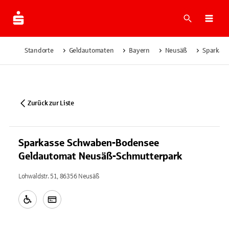
Suche
Navi
Standorte
Geldautomaten
Bayern
Neusäß
Sparkas
Zurück zur Liste
Sparkasse Schwaben-Bodensee
Geldautomat Neusäß-Schmutterpark
Lohwaldstr. 51, 86356 Neusäß