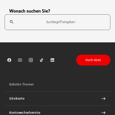
Wonach suchen Sie?
Suchfeld
Tippen Sie, um nach Themen zu suchen. Verwenden Sie die Pfeil-T
Nach oben
Sparkasse auf Facebook
Sparkasse auf Youtube
Sparkasse auf Instagram
Sparkasse auf TikTok
Sparkasse auf LinkedIn
Beliebte Themen
Girokonto
Kontowechselservice