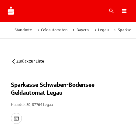
Suche
Navi
Standorte
Geldautomaten
Bayern
Legau
Sparkasse
Zurück zur Liste
Sparkasse Schwaben-Bodensee
Geldautomat Legau
Hauptstr. 30, 87764 Legau