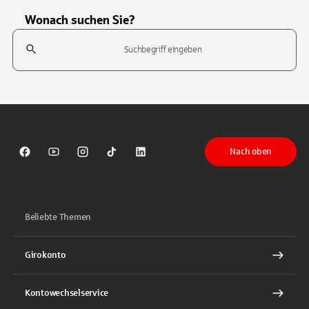
Wonach suchen Sie?
Suchfeld
Tippen Sie, um nach Themen zu suchen. Verwenden Sie die Pfeil-T
Nach oben
Sparkasse auf Facebook
Sparkasse auf Youtube
Sparkasse auf Instagram
Sparkasse auf TikTok
Sparkasse auf LinkedIn
Beliebte Themen
Girokonto
Kontowechselservice