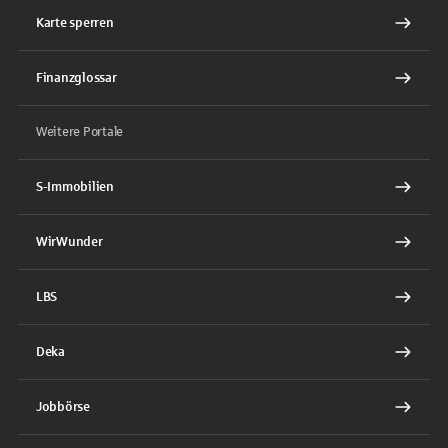
Karte sperren
Finanzglossar
Weitere Portale
S-Immobilien
WirWunder
LBS
Deka
Jobbörse