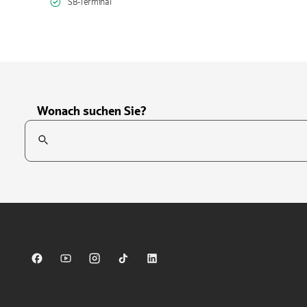
SB-Terminal
Wonach suchen Sie?
Suchfeld
Tippen Sie, um nach Themen zu suchen. Verwenden Sie die Pfei
Sparkasse auf Facebook
Sparkasse auf Youtube
Sparkasse auf Instagram
Sparkasse auf TikTok
Sparkasse auf LinkedIn