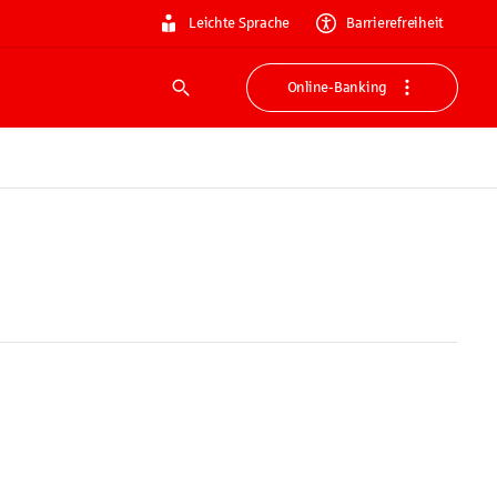
Leichte Sprache
Barrierefreiheit
Online-Banking
Suche