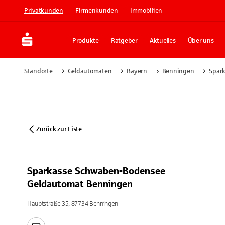
Privatkunden
Firmenkunden
Immobilien
Produkte
Ratgeber
Aktuelles
Über uns
Standorte
Geldautomaten
Bayern
Benningen
Spar
Zurück zur Liste
Sparkasse Schwaben-Bodensee
Geldautomat Benningen
Hauptstraße 35, 87734 Benningen