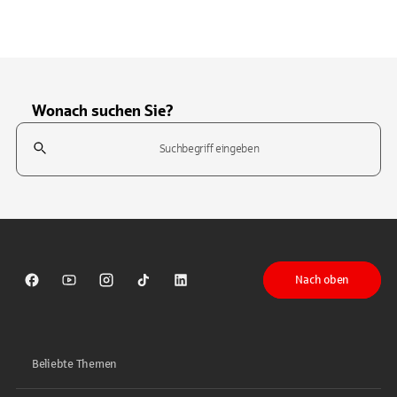
Wonach suchen Sie?
Suchfeld
Tippen Sie, um nach Themen zu suchen. Verwenden Sie die Pfeil-T
Nach oben
Sparkasse auf Facebook
Sparkasse auf Youtube
Sparkasse auf Instagram
Sparkasse auf TikTok
Sparkasse auf LinkedIn
Beliebte Themen