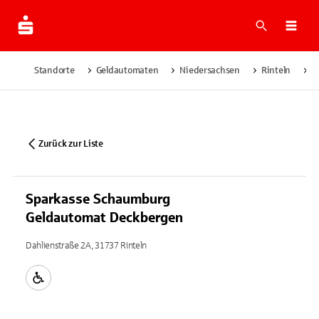
Suche
Navi
Standorte
Geldautomaten
Niedersachsen
Rinteln
S
Zurück zur Liste
Sparkasse Schaumburg
Geldautomat Deckbergen
Dahlienstraße 2A, 31737 Rinteln