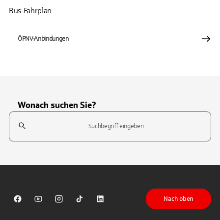
Bus-Fahrplan
ÖPNV-Anbindungen
Wonach suchen Sie?
Suchfeld
Tippen Sie, um nach Themen zu suchen. Verwenden Sie die Pfeil-T
Nach oben
Sparkasse auf Facebook
Sparkasse auf Youtube
Sparkasse auf Instagram
Sparkasse auf TikTok
Sparkasse auf LinkedIn