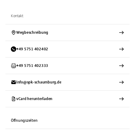
Kontakt
Wegbeschreibung
+
49
5751
402402
+
49
5751
402333
info@spk-schaumburg.de
vCard herunterladen
Öffnungszeiten