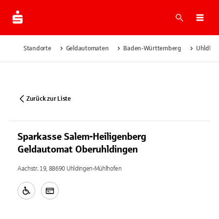
Suche
Navi
Standorte
Geldautomaten
Baden-Württemberg
Uhlding
Zurück zur Liste
Sparkasse Salem-Heiligenberg
Geldautomat Oberuhldingen
Aachstr. 19, 88690 Uhldingen-Mühlhofen