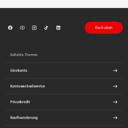
Nach oben
Sparkasse auf Facebook
Sparkasse auf Youtube
Sparkasse auf Instagram
Sparkasse auf TikTok
Sparkasse auf LinkedIn
Beliebte Themen
Girokonto
Kontowechselservice
Privatkredit
Baufinanzierung