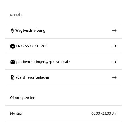
Kontakt
Wegbeschreibung
+
49
7553
821- 760
gs-oberuhldingen@spk-salem.de
vCard herunterladen
Öffnungszeiten
Montag
06:00 - 23:00 Uhr