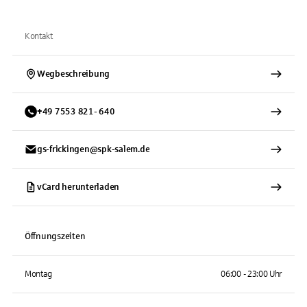
Kontakt
Wegbeschreibung
+
49
7553
821- 640
gs-frickingen@spk-salem.de
vCard herunterladen
Öffnungszeiten
Montag
06:00 - 23:00 Uhr