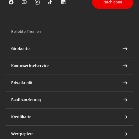
Nach oben
Sparkasse auf Facebook
Sparkasse auf Youtube
Sparkasse auf Instagram
Sparkasse auf TikTok
Sparkasse auf LinkedIn
Beliebte Themen
Girokonto
Kontowechselservice
Privatkredit
Baufinanzierung
Kreditkarte
Wertpapiere