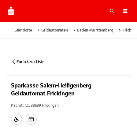
Suche
Navi
Standorte
Geldautomaten
Baden-Württemberg
Frickin
Zurück zur Liste
Sparkasse Salem-Heiligenberg
Geldautomat Frickingen
Kirchstr. 11, 88699 Frickingen