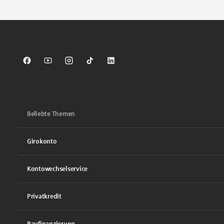
Sparkasse auf Facebook
Sparkasse auf Youtube
Sparkasse auf Instagram
Sparkasse auf TikTok
Sparkasse auf LinkedIn
Beliebte Themen
Girokonto
Kontowechselservice
Privatkredit
Baufinanzierung