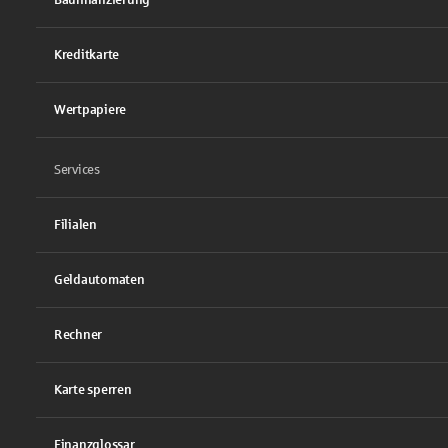
Kreditkarte
Wertpapiere
Services
Filialen
Geldautomaten
Rechner
Karte sperren
Finanzglossar