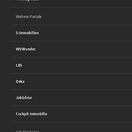
Weitere Portale
S-Immobilien
WirWunder
LBS
Deka
Jobbörse
Cockpit Immobilie
App Sparkasse