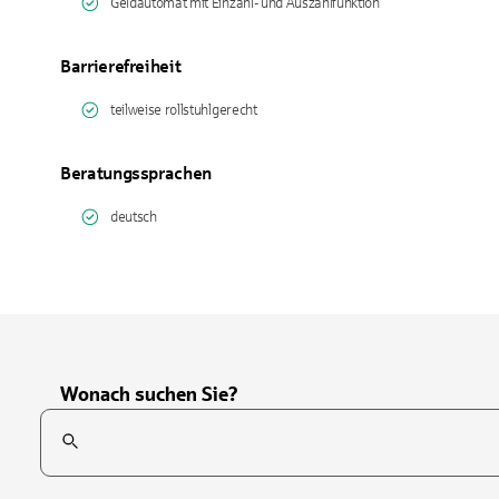
Geldautomat mit Einzahl- und Auszahlfunktion
Barrierefreiheit
teilweise rollstuhlgerecht
Beratungssprachen
deutsch
Wonach suchen Sie?
Suchfeld
Tippen Sie, um nach Themen zu suchen. Verwenden Sie die Pfei