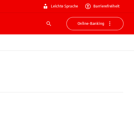
Leichte Sprache
Barrierefreiheit
Online-Banking
Suche