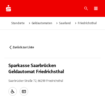
Suche
Navi
Standorte
Geldautomaten
Saarland
Friedrichsthal
S
Zurück zur Liste
Sparkasse Saarbrücken
Geldautomat Friedrichsthal
Saarbrücker Straße 72, 66299 Friedrichsthal