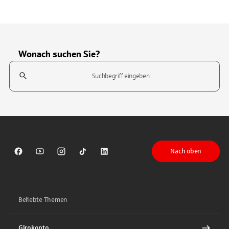
Wonach suchen Sie?
Suchfeld
Tippen Sie, um nach Themen zu suchen. Verwenden Sie die Pfeil-T
Nach oben
Sparkasse auf Facebook
Sparkasse auf Youtube
Sparkasse auf Instagram
Sparkasse auf TikTok
Sparkasse auf LinkedIn
Beliebte Themen
Girokonto