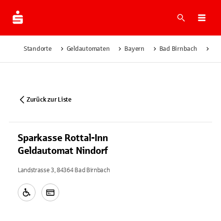
Suche
Navi
Standorte
Geldautomaten
Bayern
Bad Birnbach
Spa
Zurück zur Liste
Sparkasse Rottal-Inn
Geldautomat Nindorf
Landstrasse 3, 84364 Bad Birnbach