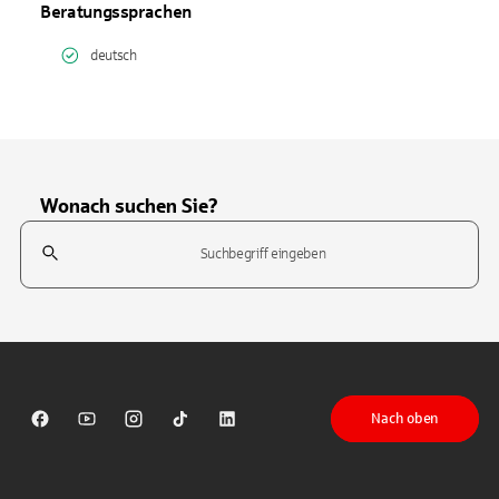
Beratungssprachen
deutsch
Wonach suchen Sie?
Suchfeld
Tippen Sie, um nach Themen zu suchen. Verwenden Sie die Pfeil-T
Nach oben
Sparkasse auf Facebook
Sparkasse auf Youtube
Sparkasse auf Instagram
Sparkasse auf TikTok
Sparkasse auf LinkedIn