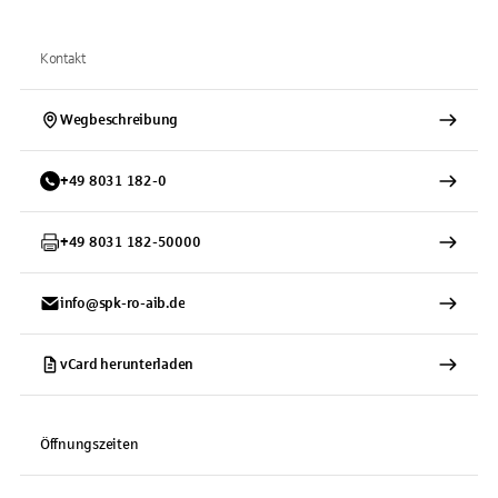
Kontakt
Wegbeschreibung
+
49
8031
182-0
+
49
8031
182-50000
info@spk-ro-aib.de
vCard herunterladen
Öffnungszeiten