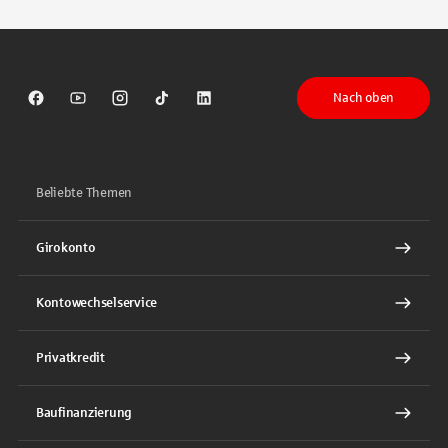
Nach oben
Sparkasse auf Facebook
Sparkasse auf Youtube
Sparkasse auf Instagram
Sparkasse auf TikTok
Sparkasse auf LinkedIn
Beliebte Themen
Girokonto
Kontowechselservice
Privatkredit
Baufinanzierung