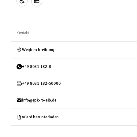
Kontakt
Wegbeschreibung
+
49
8031
182-0
+
49
8031
182-50000
info@spk-ro-aib.de
vCard herunterladen