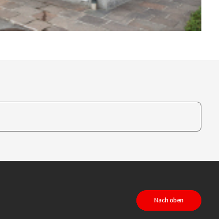
te, um auszuwählen
Nach oben