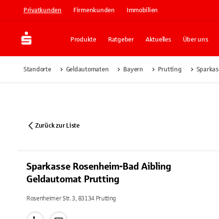
Privatkunden
Firmenkunden
Immobilien
Produkte
Ratgeber
Aktuelles
Über uns
Standorte
Geldautomaten
Bayern
Prutting
Sparkas
Zurück zur Liste
Sparkasse Rosenheim-Bad Aibling
Geldautomat Prutting
Rosenheimer Str. 3, 83134 Prutting