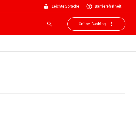
Leichte Sprache
Barrierefreiheit
Online-Banking
Suche