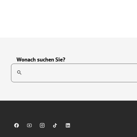
Wonach suchen Sie?
Suchfeld
Tippen Sie, um nach Themen zu suchen. Verwenden Sie die Pfei
Sparkasse auf Facebook
Sparkasse auf Youtube
Sparkasse auf Instagram
Sparkasse auf TikTok
Sparkasse auf LinkedIn