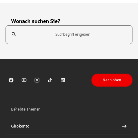
Wonach suchen Sie?
Suchfeld
Tippen Sie, um nach Themen zu suchen. Verwenden Sie die Pfeil-T
Nach oben
Sparkasse auf Facebook
Sparkasse auf Youtube
Sparkasse auf Instagram
Sparkasse auf TikTok
Sparkasse auf LinkedIn
Beliebte Themen
Girokonto