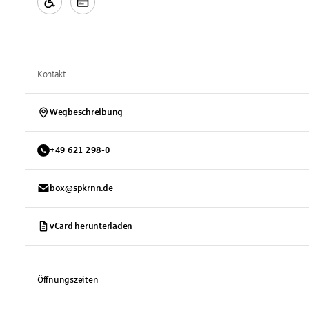
Kontakt
Wegbeschreibung
+
49
621
298-0
box@spkrnn.de
vCard herunterladen
Öffnungszeiten