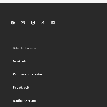
Sparkasse auf Facebook
Sparkasse auf Youtube
Sparkasse auf Instagram
Sparkasse auf TikTok
Sparkasse auf LinkedIn
Beliebte Themen
Girokonto
Kontowechselservice
Privatkredit
Baufinanzierung