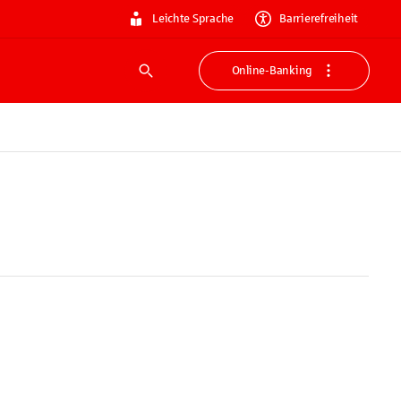
Leichte Sprache
Barrierefreiheit
Online-Banking
Suche