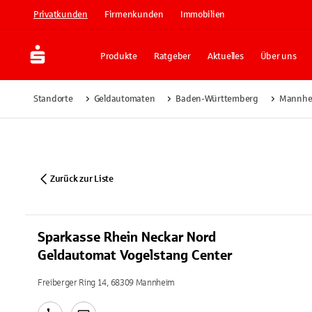
Privatkunden
Firmenkunden
Immobilien
Produkte
Ratgeber
Aktuelles
Über uns
Standorte
Geldautomaten
Baden-Württemberg
Mannhe
Zurück zur Liste
Sparkasse Rhein Neckar Nord
Geldautomat Vogelstang Center
Freiberger Ring 14, 68309 Mannheim