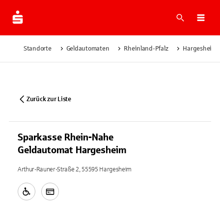
Suche
Navi
Standorte
Geldautomaten
Rheinland-Pfalz
Hargesheim
Zurück zur Liste
Sparkasse Rhein-Nahe
Geldautomat Hargesheim
Arthur-Rauner-Straße 2, 55595 Hargesheim