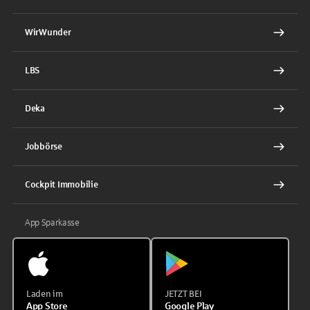
WirWunder
LBS
Deka
Jobbörse
Cockpit Immobilie
App Sparkasse
Laden im
JETZT BEI
App Store
Google Play