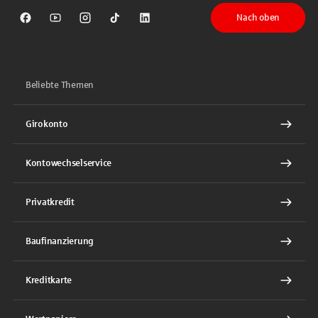
Nach oben
Sparkasse auf Facebook
Sparkasse auf Youtube
Sparkasse auf Instagram
Sparkasse auf TikTok
Sparkasse auf LinkedIn
Beliebte Themen
Girokonto
Kontowechselservice
Privatkredit
Baufinanzierung
Kreditkarte