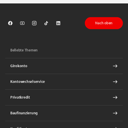
Nach oben
Sparkasse auf Facebook
Sparkasse auf Youtube
Sparkasse auf Instagram
Sparkasse auf TikTok
Sparkasse auf LinkedIn
Beliebte Themen
Girokonto
Kontowechselservice
Privatkredit
Baufinanzierung