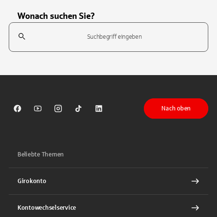
Wonach suchen Sie?
Suchfeld
Tippen Sie, um nach Themen zu suchen. Verwenden Sie die Pfeil-T
Nach oben
Sparkasse auf Facebook
Sparkasse auf Youtube
Sparkasse auf Instagram
Sparkasse auf TikTok
Sparkasse auf LinkedIn
Beliebte Themen
Girokonto
Kontowechselservice