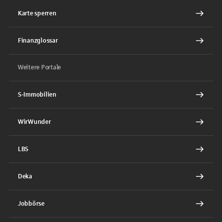
Karte sperren
Finanzglossar
Weitere Portale
S-Immobilien
WirWunder
LBS
Deka
Jobbörse