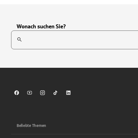
Wonach suchen Sie?
Suchfeld
Tippen Sie, um nach Themen zu suchen. Verwenden Sie die Pfei
Sparkasse auf Facebook
Sparkasse auf Youtube
Sparkasse auf Instagram
Sparkasse auf TikTok
Sparkasse auf LinkedIn
Beliebte Themen