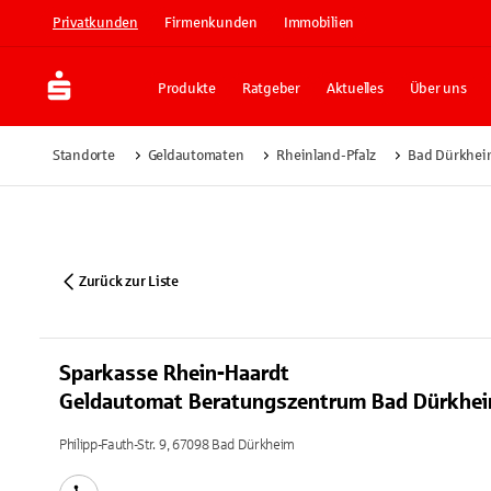
Privatkunden
Firmenkunden
Immobilien
Produkte
Ratgeber
Aktuelles
Über uns
Standorte
Geldautomaten
Rheinland-Pfalz
Bad Dürkhei
Zurück zur Liste
Sparkasse Rhein-Haardt
Geldautomat Beratungszentrum Bad Dürkhe
Philipp-Fauth-Str. 9, 67098 Bad Dürkheim