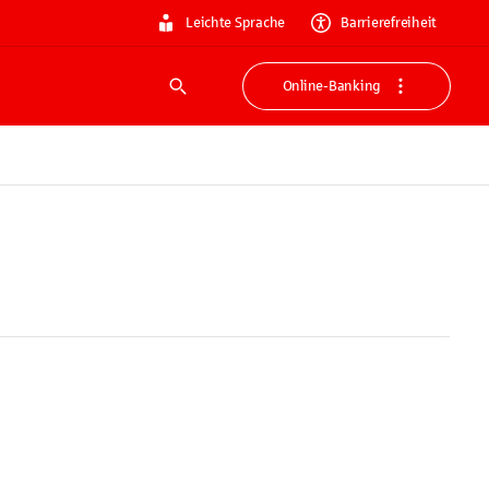
Leichte Sprache
Barrierefreiheit
Online-Banking
Suche