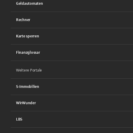
Geldautomaten
Rechner
Karte sperren
Finanzglossar
Weitere Portale
S-Immobilien
WirWunder
LBS