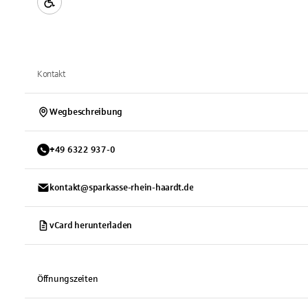
Kontakt
Wegbeschreibung
+
49
6322
937-0
kontakt@sparkasse-rhein-haardt.de
vCard herunterladen
Öffnungszeiten