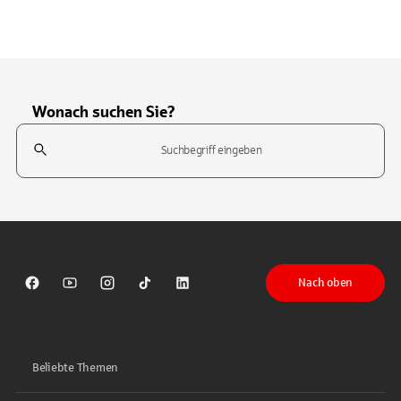
Wonach suchen Sie?
Suchfeld
Tippen Sie, um nach Themen zu suchen. Verwenden Sie die Pfeil-T
Nach oben
Sparkasse auf Facebook
Sparkasse auf Youtube
Sparkasse auf Instagram
Sparkasse auf TikTok
Sparkasse auf LinkedIn
Beliebte Themen