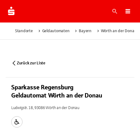
Suche
Navi
Standorte
Geldautomaten
Bayern
Wörth an der Donau
Zurück zur Liste
Sparkasse Regensburg
Geldautomat Wörth an der Donau
Ludwigstr. 18, 93086 Wörth an der Donau