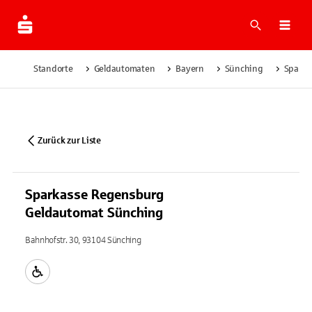
Suche
Navi
Standorte
Geldautomaten
Bayern
Sünching
Sparka
Zurück zur Liste
Sparkasse Regensburg
Geldautomat Sünching
Bahnhofstr. 30, 93104 Sünching