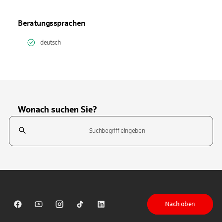
Beratungssprachen
deutsch
Wonach suchen Sie?
Suchfeld
Tippen Sie, um nach Themen zu suchen. Verwenden Sie die Pfeil-T
Nach oben
Sparkasse auf Facebook
Sparkasse auf Youtube
Sparkasse auf Instagram
Sparkasse auf TikTok
Sparkasse auf LinkedIn