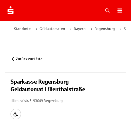
Suche
Navi
Standorte
Geldautomaten
Bayern
Regensburg
Spar
Zurück zur Liste
Sparkasse Regensburg
Geldautomat Lilienthalstraße
Lilienthalstr. 5, 93049 Regensburg