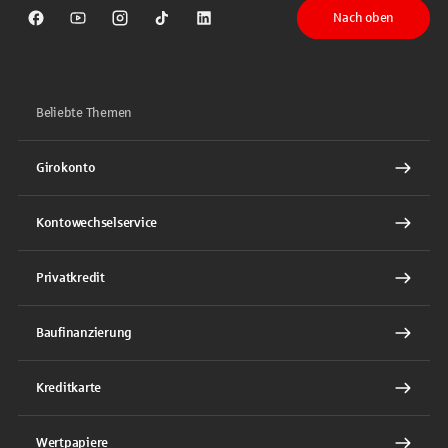
Nach oben
Sparkasse auf Facebook
Sparkasse auf Youtube
Sparkasse auf Instagram
Sparkasse auf TikTok
Sparkasse auf LinkedIn
Beliebte Themen
Girokonto
Kontowechselservice
Privatkredit
Baufinanzierung
Kreditkarte
Wertpapiere