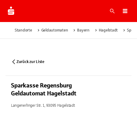
Suche
Navi
Standorte
Geldautomaten
Bayern
Hagelstadt
Spark
Zurück zur Liste
Sparkasse Regensburg
Geldautomat Hagelstadt
Langenerlinger Str. 1, 93095 Hagelstadt