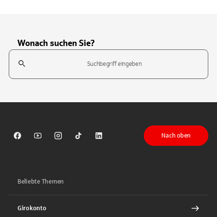
Wonach suchen Sie?
Suchfeld
Tippen Sie, um nach Themen zu suchen. Verwenden Sie die Pfeil-T
Nach oben
Sparkasse auf Facebook
Sparkasse auf Youtube
Sparkasse auf Instagram
Sparkasse auf TikTok
Sparkasse auf LinkedIn
Beliebte Themen
Girokonto