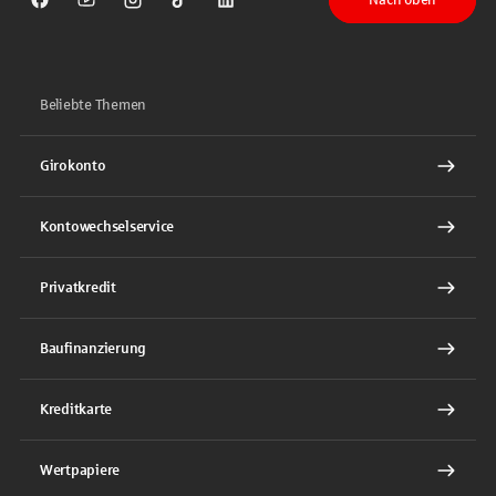
Sparkasse auf Facebook
Sparkasse auf Youtube
Sparkasse auf Instagram
Sparkasse auf TikTok
Sparkasse auf LinkedIn
Beliebte Themen
Girokonto
Kontowechselservice
Privatkredit
Baufinanzierung
Kreditkarte
Wertpapiere