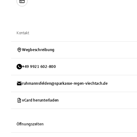
Kontakt
Wegbeschreibung
+
49
9921
602-800
ruhmannsfelden@sparkasse-regen-viechtach.de
vCard herunterladen
Öffnungszeiten