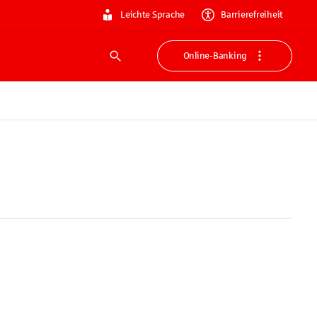
Leichte Sprache
Barrierefreiheit
Online-Banking
Suche