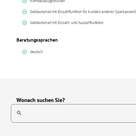
Kontoauszugsdrucker
Geldautomat mit Einzahlfunktion für Kunden anderer Sparkassen
Geldautomat mit Einzahl- und Auszahlfunktion
Beratungssprachen
deutsch
Wonach suchen Sie?
Suchfeld
Tippen Sie, um nach Themen zu suchen. Verwenden Sie die Pfei