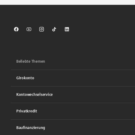
Sparkasse auf Facebook
Sparkasse auf Youtube
Sparkasse auf Instagram
Sparkasse auf TikTok
Sparkasse auf LinkedIn
Beliebte Themen
Girokonto
Kontowechselservice
Privatkredit
Baufinanzierung