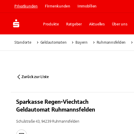
Privatkunden
Firmenkunden
Immobilien
Produkte
Ratgeber
Aktuelles
Über uns
Standorte
Geldautomaten
Bayern
Ruhmannsfelden
Zurück zur Liste
Sparkasse Regen-Viechtach
Geldautomat Ruhmannsfelden
Schulstraße 43, 94239 Ruhmannsfelden