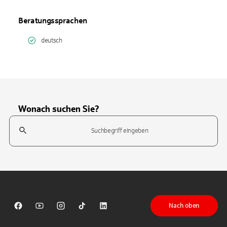
Beratungssprachen
deutsch
Wonach suchen Sie?
Suchfeld
Tippen Sie, um nach Themen zu suchen. Verwenden Sie die Pfeil-T
Nach oben
Sparkasse auf Facebook
Sparkasse auf Youtube
Sparkasse auf Instagram
Sparkasse auf TikTok
Sparkasse auf LinkedIn