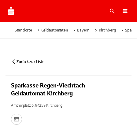
Suche
Navi
Standorte
Geldautomaten
Bayern
Kirchberg
Sparka
Zurück zur Liste
Sparkasse Regen-Viechtach
Geldautomat Kirchberg
Amthofplatz 6, 94259 Kirchberg