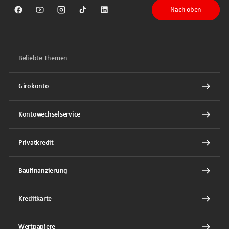
Nach oben
Sparkasse auf Facebook
Sparkasse auf Youtube
Sparkasse auf Instagram
Sparkasse auf TikTok
Sparkasse auf LinkedIn
Beliebte Themen
Girokonto
Kontowechselservice
Privatkredit
Baufinanzierung
Kreditkarte
Wertpapiere