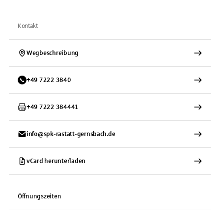
Kontakt
Wegbeschreibung
+
49
7222
3840
+
49
7222
384441
info@spk-rastatt-gernsbach.de
vCard herunterladen
Öffnungszeiten