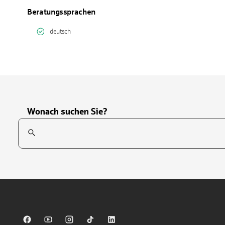
Beratungssprachen
deutsch
Wonach suchen Sie?
Suchfeld
Tippen Sie, um nach Themen zu suchen. Verwenden Sie die Pfei
Sparkasse auf Facebook
Sparkasse auf Youtube
Sparkasse auf Instagram
Sparkasse auf TikTok
Sparkasse auf LinkedIn