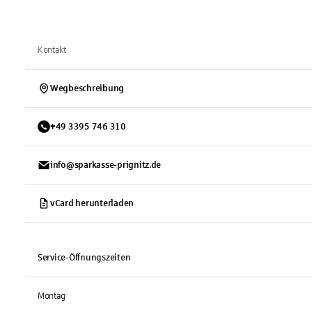
Kontakt
Wegbeschreibung
+
49
3395
746 310
info@sparkasse-prignitz.de
vCard herunterladen
Service-Öffnungszeiten
Montag