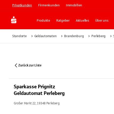
Privatkunden
Firmenkunden
Immobilien
Produkte
Ratgeber
Aktuelles
Über uns
Standorte
Geldautomaten
Brandenburg
Perleberg
Zurück zur Liste
Sparkasse Prignitz
Geldautomat Perleberg
Großer Markt 22, 19348 Perleberg