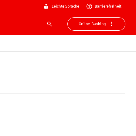
Leichte Sprache
Barrierefreiheit
Online-Banking
Suche