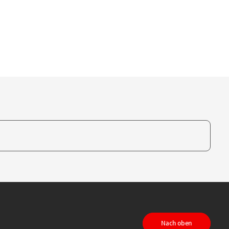
te, um auszuwählen
Nach oben