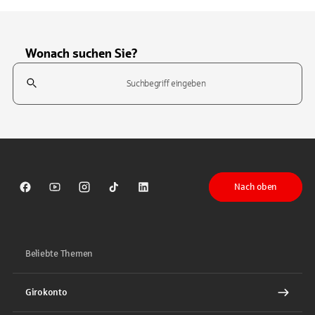
Wonach suchen Sie?
Suchfeld
Tippen Sie, um nach Themen zu suchen. Verwenden Sie die Pfeil-T
Nach oben
Sparkasse auf Facebook
Sparkasse auf Youtube
Sparkasse auf Instagram
Sparkasse auf TikTok
Sparkasse auf LinkedIn
Beliebte Themen
Girokonto