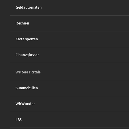
Geldautomaten
Rechner
Karte sperren
Finanzglossar
Weitere Portale
S-Immobilien
WirWunder
LBS