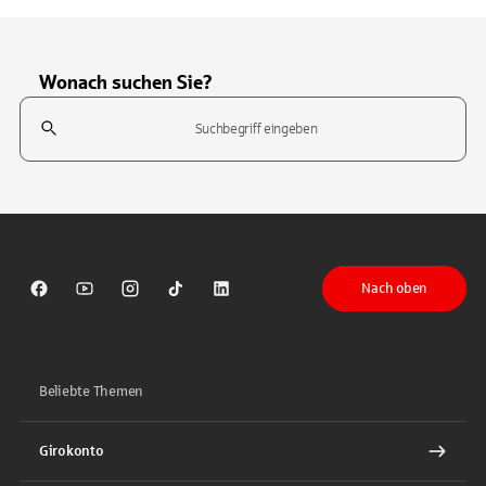
Wonach suchen Sie?
Suchfeld
Tippen Sie, um nach Themen zu suchen. Verwenden Sie die Pfeil-T
Nach oben
Sparkasse auf Facebook
Sparkasse auf Youtube
Sparkasse auf Instagram
Sparkasse auf TikTok
Sparkasse auf LinkedIn
Beliebte Themen
Girokonto