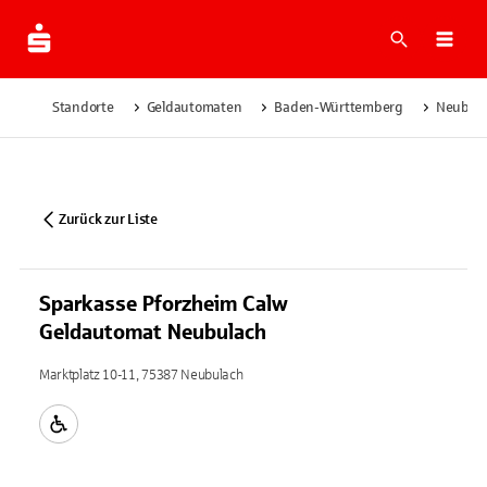
Suche
Navi
Standorte
Geldautomaten
Baden-Württemberg
Neubul
Zurück zur Liste
Sparkasse Pforzheim Calw
Geldautomat Neubulach
Marktplatz 10-11, 75387 Neubulach