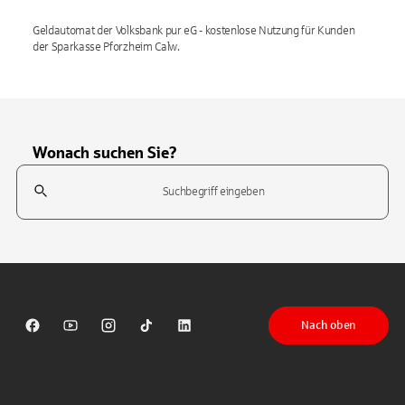
Geldautomat der Volksbank pur eG - kostenlose Nutzung für Kunden
der Sparkasse Pforzheim Calw.
Wonach suchen Sie?
Suchfeld
Tippen Sie, um nach Themen zu suchen. Verwenden Sie die Pfeil-T
Nach oben
Sparkasse auf Facebook
Sparkasse auf Youtube
Sparkasse auf Instagram
Sparkasse auf TikTok
Sparkasse auf LinkedIn