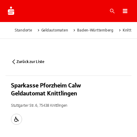
Suche
Navi
Standorte
Geldautomaten
Baden-Württemberg
Knittli
Zurück zur Liste
Sparkasse Pforzheim Calw
Geldautomat Knittlingen
Stuttgarter Str. 6, 75438 Knittlingen