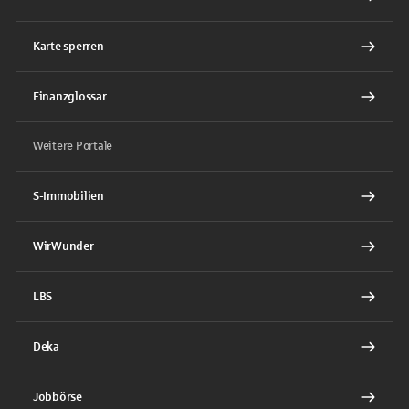
Karte sperren
Finanzglossar
Weitere Portale
S-Immobilien
WirWunder
LBS
Deka
Jobbörse