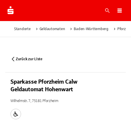
Suche
Navi
Standorte
Geldautomaten
Baden-Württemberg
Pforzhe
Zurück zur Liste
Sparkasse Pforzheim Calw
Geldautomat Hohenwart
Wilhelmstr. 7, 75181 Pforzheim