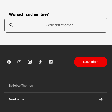
Wonach suchen Sie?
Suchfeld
Tippen Sie, um nach Themen zu suchen. Verwenden Sie die Pfeil-T
Nach oben
Sparkasse auf Facebook
Sparkasse auf Youtube
Sparkasse auf Instagram
Sparkasse auf TikTok
Sparkasse auf LinkedIn
Beliebte Themen
Girokonto