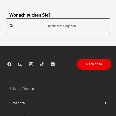
Wonach suchen Sie?
Suchfeld
Tippen Sie, um nach Themen zu suchen. Verwenden Sie die Pfeil-T
Nach oben
Sparkasse auf Facebook
Sparkasse auf Youtube
Sparkasse auf Instagram
Sparkasse auf TikTok
Sparkasse auf LinkedIn
Beliebte Themen
Girokonto