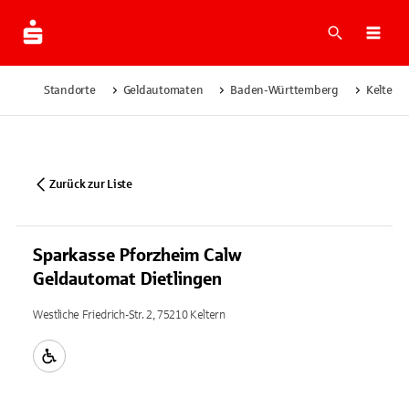
Suche
Navi
Standorte
Geldautomaten
Baden-Württemberg
Keltern
Zurück zur Liste
Sparkasse Pforzheim Calw
Geldautomat Dietlingen
Westliche Friedrich-Str. 2, 75210 Keltern