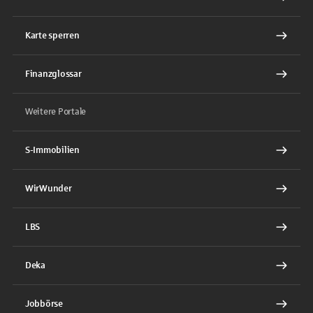
Karte sperren
Finanzglossar
Weitere Portale
S-Immobilien
WirWunder
LBS
Deka
Jobbörse