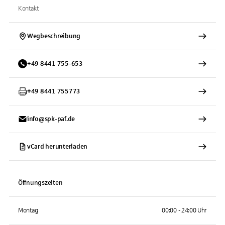
Kontakt
Wegbeschreibung
+
49
8441
755-653
+
49
8441
755773
info@spk-paf.de
vCard herunterladen
Öffnungszeiten
Montag
00:00 - 24:00 Uhr