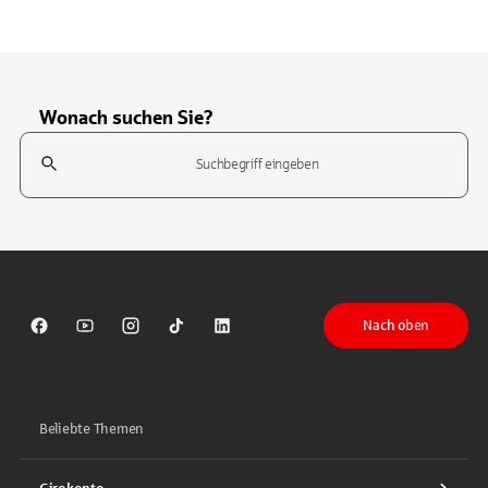
Wonach suchen Sie?
Suchfeld
Tippen Sie, um nach Themen zu suchen. Verwenden Sie die Pfeil-T
Nach oben
Sparkasse auf Facebook
Sparkasse auf Youtube
Sparkasse auf Instagram
Sparkasse auf TikTok
Sparkasse auf LinkedIn
Beliebte Themen