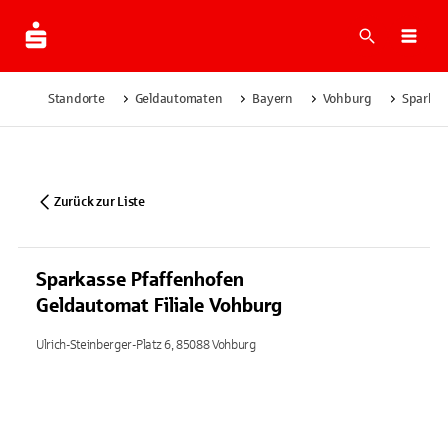
Suche
Navi
Standorte
Geldautomaten
Bayern
Vohburg
Sparkas
Zurück zur Liste
Sparkasse Pfaffenhofen
Geldautomat Filiale Vohburg
Ulrich-Steinberger-Platz 6, 85088 Vohburg