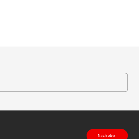
te, um auszuwählen
Nach oben