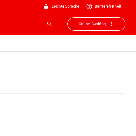
Leichte Sprache
Barrierefreiheit
Online-Banking
Suche