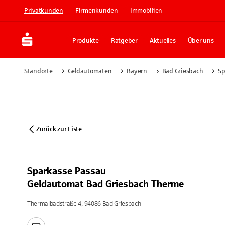
Privatkunden
Firmenkunden
Immobilien
Produkte
Ratgeber
Aktuelles
Über uns
Standorte
Geldautomaten
Bayern
Bad Griesbach
Sp
Zurück zur Liste
Sparkasse Passau
Geldautomat Bad Griesbach Therme
Thermalbadstraße 4, 94086 Bad Griesbach