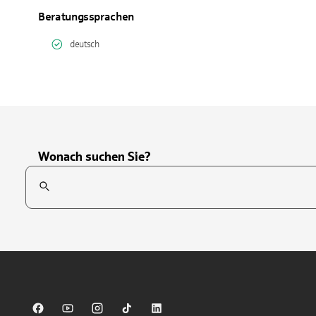
Beratungssprachen
deutsch
Wonach suchen Sie?
Suchfeld
Tippen Sie, um nach Themen zu suchen. Verwenden Sie die Pfei
Sparkasse auf Facebook
Sparkasse auf Youtube
Sparkasse auf Instagram
Sparkasse auf TikTok
Sparkasse auf LinkedIn