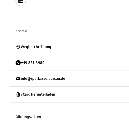
Kontakt
Wegbeschreibung
+
49
851
3980
info@sparkasse-passau.de
vCard herunterladen
Öffnungszeiten