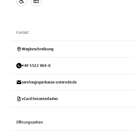
Kontakt
Wegbeschreibung
+
49
5522
969-0
service@sparkasse-osterode.de
vCard herunterladen
Öffnungszeiten