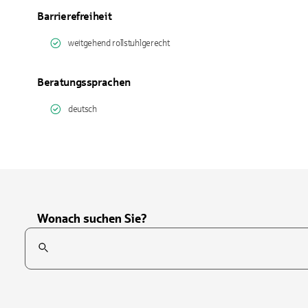
Barrierefreiheit
weitgehend rollstuhlgerecht
Beratungssprachen
deutsch
Wonach suchen Sie?
Suchfeld
Tippen Sie, um nach Themen zu suchen. Verwenden Sie die Pfei