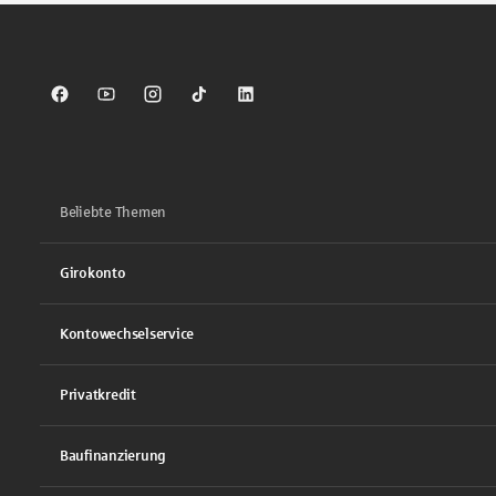
Sparkasse auf Facebook
Sparkasse auf Youtube
Sparkasse auf Instagram
Sparkasse auf TikTok
Sparkasse auf LinkedIn
Beliebte Themen
Girokonto
Kontowechselservice
Privatkredit
Baufinanzierung