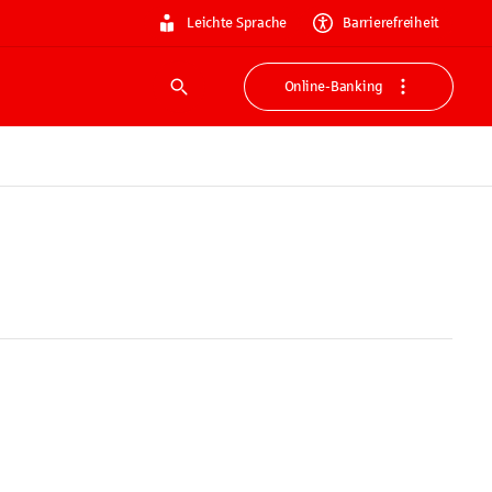
Leichte Sprache
Barrierefreiheit
Online-Banking
Suche