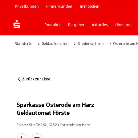
Privatkunden
Firmenkunden
Immobilien
Produkte
Ratgeber
Aktuelles
Über uns
Standorte
Geldautomaten
Niedersachsen
Osterode am 
Zurück zur Liste
Sparkasse Osterode am Harz
Geldautomat Förste
Förster Straße 162, 37520 Osterode am Harz