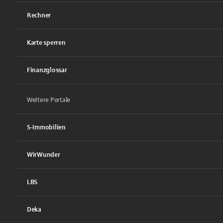
Rechner
Karte sperren
Finanzglossar
Weitere Portale
S-Immobilien
WirWunder
LBS
Deka