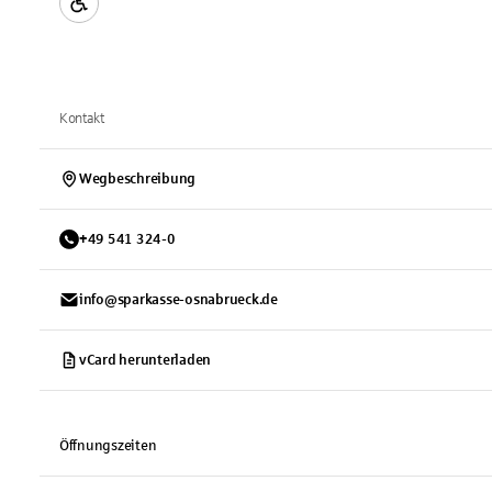
Kontakt
Wegbeschreibung
+
49
541
324-0
info@sparkasse-osnabrueck.de
vCard herunterladen
Öffnungszeiten