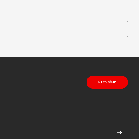
te, um auszuwählen
Nach oben