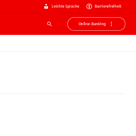
Leichte Sprache
Barrierefreiheit
Online-Banking
Suche