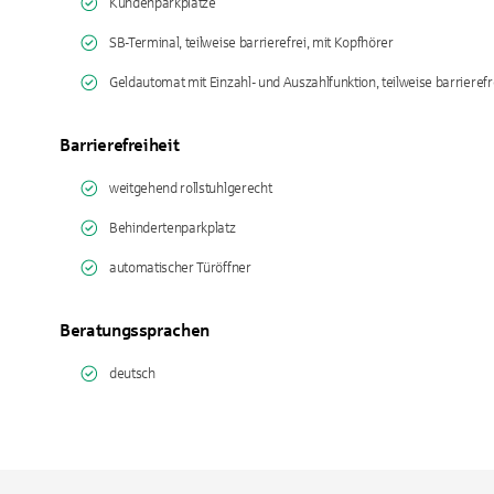
Kundenparkplätze
SB-Terminal, teilweise barrierefrei, mit Kopfhörer
Geldautomat mit Einzahl- und Auszahlfunktion, teilweise barrierefr
Barrierefreiheit
weitgehend rollstuhlgerecht
Behindertenparkplatz
automatischer Türöffner
Beratungssprachen
deutsch