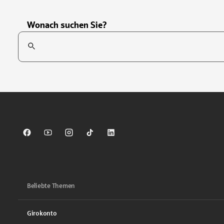
Wonach suchen Sie?
Suchfeld
Tippen Sie, um nach Themen zu suchen. Verwenden Sie die Pfei
Sparkasse auf Facebook
Sparkasse auf Youtube
Sparkasse auf Instagram
Sparkasse auf TikTok
Sparkasse auf LinkedIn
Beliebte Themen
Girokonto