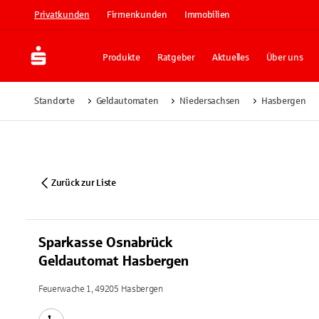
Privatkunden
Firmenkunden
Immobilien
Produkte
Ratgeber
Aktuelles
Über uns
Standorte
Geldautomaten
Niedersachsen
Hasbergen
Zurück zur Liste
Sparkasse Osnabrück
Geldautomat Hasbergen
Feuerwache 1, 49205 Hasbergen