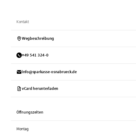
Kontakt
Wegbeschreibung
+
49
541
324-0
info@sparkasse-osnabrueck.de
vCard herunterladen
Öffnungszeiten
Montag