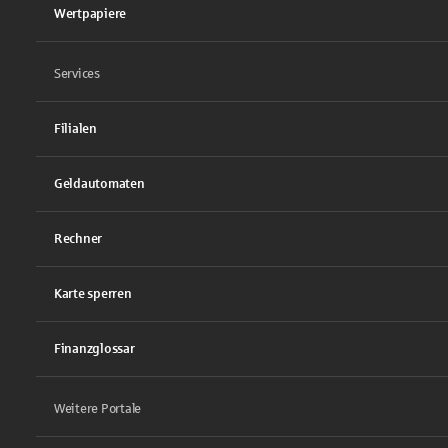
Wertpapiere
Services
Filialen
Geldautomaten
Rechner
Karte sperren
Finanzglossar
Weitere Portale