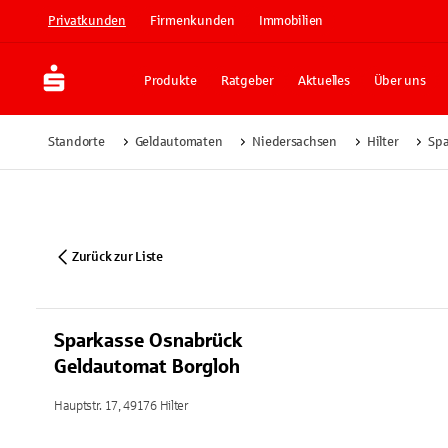
Privatkunden
Firmenkunden
Immobilien
Produkte
Ratgeber
Aktuelles
Über uns
Standorte
Geldautomaten
Niedersachsen
Hilter
Spa
Zurück zur Liste
Sparkasse Osnabrück
Geldautomat Borgloh
Hauptstr. 17, 49176 Hilter