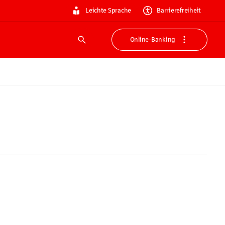
Leichte Sprache
Barrierefreiheit
Online-Banking
Suche