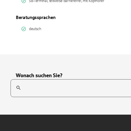
SB-Terminal, teilweise barrierefrei, mit Kopfhörer
Beratungssprachen
deutsch
Wonach suchen Sie?
Suchfeld
Tippen Sie, um nach Themen zu suchen. Verwenden Sie die Pfei