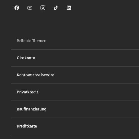
Sparkasse auf Facebook
Sparkasse auf Youtube
Sparkasse auf Instagram
Sparkasse auf TikTok
Sparkasse auf LinkedIn
Beliebte Themen
Girokonto
Kontowechselservice
Privatkredit
Baufinanzierung
Kreditkarte