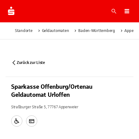
Suche
Navi
Standorte
Geldautomaten
Baden-Württemberg
Appenw
Zurück zur Liste
Sparkasse Offenburg/Ortenau
Geldautomat Urloffen
Straßburger Straße 5, 77767 Appenweier