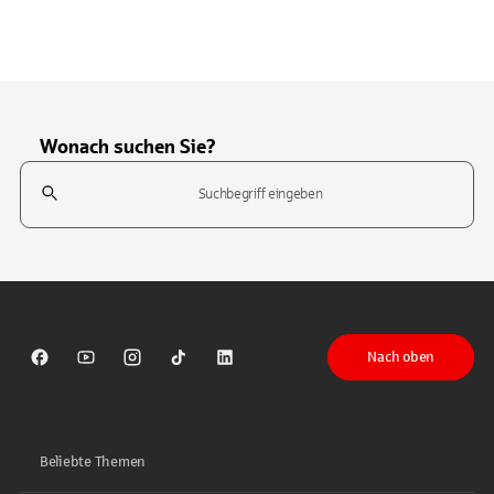
Wonach suchen Sie?
Suchfeld
Tippen Sie, um nach Themen zu suchen. Verwenden Sie die Pfeil-T
Nach oben
Sparkasse auf Facebook
Sparkasse auf Youtube
Sparkasse auf Instagram
Sparkasse auf TikTok
Sparkasse auf LinkedIn
Beliebte Themen