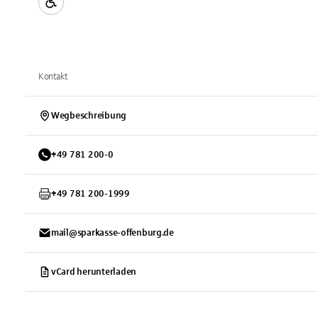
Kontakt
Wegbeschreibung
+
49
781
200-0
+
49
781
200-1999
mail@sparkasse-offenburg.de
vCard herunterladen