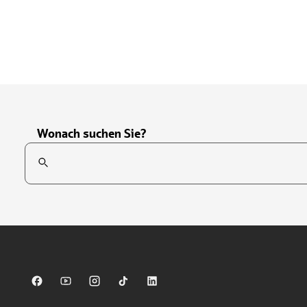
Wonach suchen Sie?
Suchfeld
Tippen Sie, um nach Themen zu suchen. Verwenden Sie die Pfei
Sparkasse auf Facebook
Sparkasse auf Youtube
Sparkasse auf Instagram
Sparkasse auf TikTok
Sparkasse auf LinkedIn