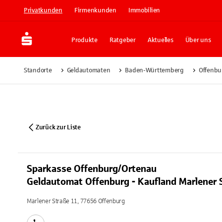
Privatkunden
Firmenkunden
Immobilien
Produkte
Ratgeber
Aktuelles
Über uns
Standorte
Geldautomaten
Baden-Württemberg
Offenbu
Zurück zur Liste
Sparkasse Offenburg/Ortenau
Geldautomat Offenburg - Kaufland Marlener 
Marlener Straße 11, 77656 Offenburg