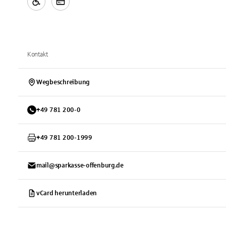
Kontakt
Wegbeschreibung
+
49
781
200-0
+
49
781
200-1999
mail@sparkasse-offenburg.de
vCard herunterladen