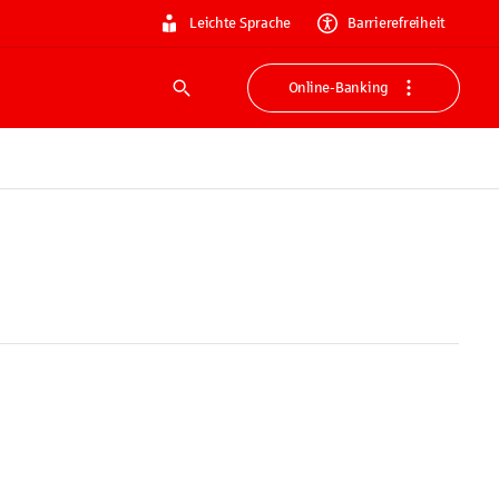
Leichte Sprache
Barrierefreiheit
Online-Banking
Suche