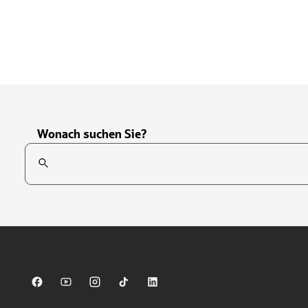
Wonach suchen Sie?
Suchfeld
Tippen Sie, um nach Themen zu suchen. Verwenden Sie die Pfei
Sparkasse auf Facebook
Sparkasse auf Youtube
Sparkasse auf Instagram
Sparkasse auf TikTok
Sparkasse auf LinkedIn