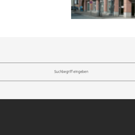
l-Tasten, um durch die Vorschläge zu navigieren und die Eingabetas