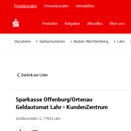
Privatkunden
Firmenkunden
Immobilien
Produkte
Ratgeber
Aktuelles
Über uns
Standorte
Geldautomaten
Baden-Württemberg
Lahr
Zurück zur Liste
Sparkasse Offenburg/Ortenau
Geldautomat Lahr - KundenZentrum
Schillerstraße 11, 77933 Lahr