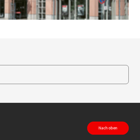
te, um auszuwählen
Nach oben